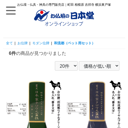
お仏壇・仏具・神具の専門販売店｜町田 相模原 吉祥寺 横浜東戸塚
全て
|
お位牌
|
モダン位牌
|
和流都（ペット用セット）
6件
の商品が見つかりました