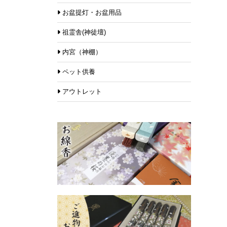
お盆提灯・お盆用品
祖霊舎(神徒壇)
内宮（神棚）
ペット供養
アウトレット