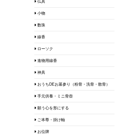
仏具
小物
数珠
線香
ローソク
進物用線香
神具
おうちDEお墓参り（粉骨・洗骨・散骨）
手元供養・ミニ骨壺
願う心を形にする
ご本尊・掛け軸
お位牌