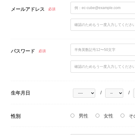
メールアドレス
必須
パスワード
必須
/
/
生年月日
男性
女性
そ
性別