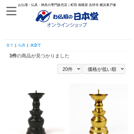
お仏壇・仏具・神具の専門販売店｜町田 相模原 吉祥寺 横浜東戸塚
全て
|
仏具
|
火立て
3件
の商品が見つかりました