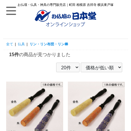
お仏壇・仏具・神具の専門販売店｜町田 相模原 吉祥寺 横浜東戸塚
全て
|
仏具
|
リン・リン布団・リン棒
15件
の商品が見つかりました