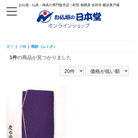
お仏壇・仏具・神具の専門販売店｜町田 相模原 吉祥寺 横浜東戸塚
全て
|
小物
|
袱紗（ふくさ）
1件
の商品が見つかりました