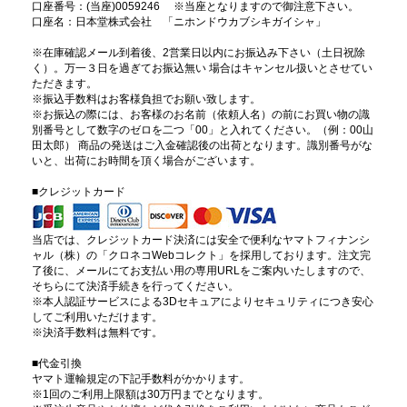
口座番号：(当座)0059246 ※当座となりますので御注意下さい。
口座名：日本堂株式会社 「ニホンドウカブシキガイシャ」
※在庫確認メール到着後、2営業日以内にお振込み下さい（土日祝除
く）。万一３日を過ぎてお振込無い 場合はキャンセル扱いとさせてい
ただきます。
※振込手数料はお客様負担でお願い致します。
※お振込の際には、お客様のお名前（依頼人名）の前にお買い物の識
別番号として数字のゼロを二つ「00」と入れてください。（例：00山
田太郎） 商品の発送はご入金確認後の出荷となります。識別番号がな
いと、出荷にお時間を頂く場合がございます。
■クレジットカード
当店では、クレジットカード決済には安全で便利なヤマトフィナンシ
ャル（株）の「クロネコWebコレクト」を採用しております。注文完
了後に、メールにてお支払い用の専用URLをご案内いたしますので、
そちらにて決済手続きを行ってください。
※本人認証サービスによる3Dセキュアによりセキュリティにつき安心
してご利用いただけます。
※決済手数料は無料です。
■代金引換
ヤマト運輸規定の下記手数料がかかります。
※1回のご利用上限額は30万円までとなります。