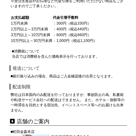
※受注生産品やお仏壇など代金引換をご利用いただけない商品もござ
いますのでご了承ください。
お支払総額
代金引替手数料
1万円未満
：300円（税込330円）
1万円以上～3万円未満
：400円（税込440円）
3万円以上～10万円未満
：600円（税込660円）
10万円以上～30万円未満
：1,000円（税込1,100円）
■消費税について
当店では消費税を含んだ価格表示を行っております。
発送について
■銀行振り込みの場合、商品はご入金確認後の出荷となります。
配送制限
弊社は日本国内のみ配送を行っておりますが、事故防止の為、私書箱
や転送サービス会社への配送はできません。 また、ホテル・旅館等の
一時滞在を目的とする宿泊先、イベントスペース等へのお届けも出来
ません。
店舗のご案内
■町田金森本店