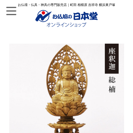
お仏壇・仏具・神具の専門販売店｜町田 相模原 吉祥寺 横浜東戸塚