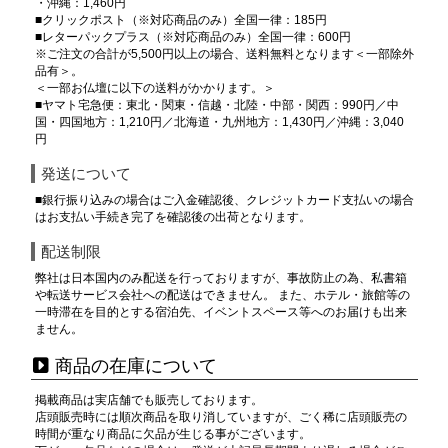
・沖縄：1,460円
■クリックポスト（※対応商品のみ）全国一律：185円
■レターパックプラス（※対応商品のみ）全国一律：600円
※ご注文の合計が5,500円以上の場合、送料無料となります＜一部除外
品有＞。
＜一部お仏壇に以下の送料がかかります。＞
■ヤマト宅急便：東北・関東・信越・北陸・中部・関西：990円／中
国・四国地方：1,210円／北海道・九州地方：1,430円／沖縄：3,040
円
発送について
■銀行振り込みの場合はご入金確認後、クレジットカード支払いの場合
はお支払い手続き完了を確認後の出荷となります。
配送制限
弊社は日本国内のみ配送を行っておりますが、事故防止の為、私書箱
や転送サービス会社への配送はできません。 また、ホテル・旅館等の
一時滞在を目的とする宿泊先、イベントスペース等へのお届けも出来
ません。
商品の在庫について
掲載商品は実店舗でも販売しております。
店頭販売時には順次商品を取り消していますが、ごく稀に店頭販売の
時間が重なり商品に欠品が生じる事がございます。