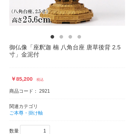
御仏像「座釈迦 楠 八角台座 唐草後背 2.5
寸」金泥付
￥85,200
税込
商品コード：
2921
関連カテゴリ
ご本尊・掛け軸
数量