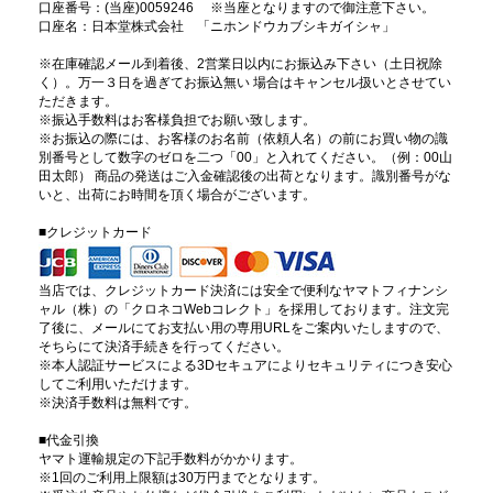
口座番号：(当座)0059246 ※当座となりますので御注意下さい。
口座名：日本堂株式会社 「ニホンドウカブシキガイシャ」
※在庫確認メール到着後、2営業日以内にお振込み下さい（土日祝除
く）。万一３日を過ぎてお振込無い 場合はキャンセル扱いとさせてい
ただきます。
※振込手数料はお客様負担でお願い致します。
※お振込の際には、お客様のお名前（依頼人名）の前にお買い物の識
別番号として数字のゼロを二つ「00」と入れてください。（例：00山
田太郎） 商品の発送はご入金確認後の出荷となります。識別番号がな
いと、出荷にお時間を頂く場合がございます。
■クレジットカード
当店では、クレジットカード決済には安全で便利なヤマトフィナンシ
ャル（株）の「クロネコWebコレクト」を採用しております。注文完
了後に、メールにてお支払い用の専用URLをご案内いたしますので、
そちらにて決済手続きを行ってください。
※本人認証サービスによる3Dセキュアによりセキュリティにつき安心
してご利用いただけます。
※決済手数料は無料です。
■代金引換
ヤマト運輸規定の下記手数料がかかります。
※1回のご利用上限額は30万円までとなります。