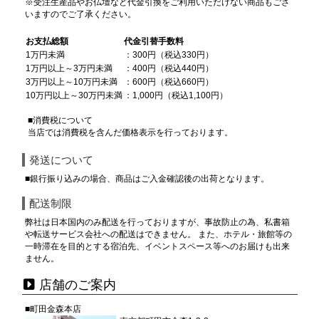
※受注生産品やお仏壇など代金引換をご利用いただけない商品もござ
いますのでご了承ください。
お支払総額
代金引替手数料
1万円未満
：300円（税込330円）
1万円以上～3万円未満
：400円（税込440円）
3万円以上～10万円未満
：600円（税込660円）
10万円以上～30万円未満
：1,000円（税込1,100円）
■消費税について
当店では消費税を含んだ価格表示を行っております。
発送について
■銀行振り込みの場合、商品はご入金確認後の出荷となります。
配送制限
弊社は日本国内のみ配送を行っておりますが、事故防止の為、私書箱
や転送サービス会社への配送はできません。 また、ホテル・旅館等の
一時滞在を目的とする宿泊先、イベントスペース等へのお届けも出来
ません。
店舗のご案内
■町田金森本店