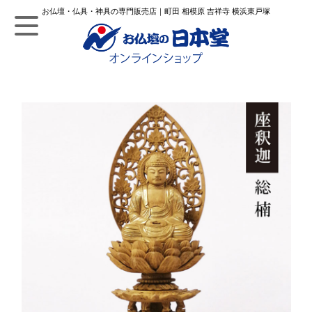
お仏壇・仏具・神具の専門販売店｜町田 相模原 吉祥寺 横浜東戸塚