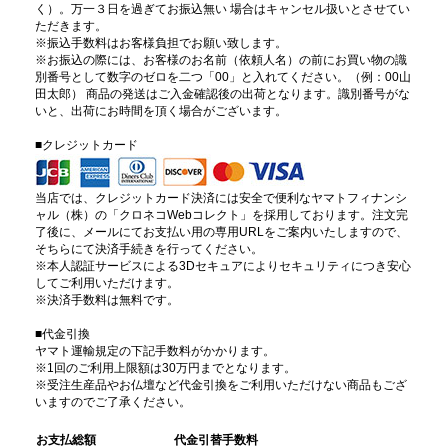
く）。万一３日を過ぎてお振込無い 場合はキャンセル扱いとさせてい
ただきます。
※振込手数料はお客様負担でお願い致します。
※お振込の際には、お客様のお名前（依頼人名）の前にお買い物の識
別番号として数字のゼロを二つ「00」と入れてください。（例：00山
田太郎） 商品の発送はご入金確認後の出荷となります。識別番号がな
いと、出荷にお時間を頂く場合がございます。
■クレジットカード
当店では、クレジットカード決済には安全で便利なヤマトフィナンシ
ャル（株）の「クロネコWebコレクト」を採用しております。注文完
了後に、メールにてお支払い用の専用URLをご案内いたしますので、
そちらにて決済手続きを行ってください。
※本人認証サービスによる3Dセキュアによりセキュリティにつき安心
してご利用いただけます。
※決済手数料は無料です。
■代金引換
ヤマト運輸規定の下記手数料がかかります。
※1回のご利用上限額は30万円までとなります。
※受注生産品やお仏壇など代金引換をご利用いただけない商品もござ
いますのでご了承ください。
お支払総額
代金引替手数料