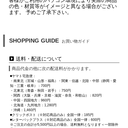
客様がご利用のパソコン環境により実際の商品
の色・材質等がイメージと異なる場合がござい
ます。 予めご了承下さい。
SHOPPING GUIDE
お買い物ガイド
送料・配送について
商品代金の他に次の配送料がかかります。
■ヤマト宅急便：
・南東北（宮城・山形・福島）・関東・信越・北陸・中部（静岡・愛
知・三重・岐阜）：700円
・北東北（青森・秋田・岩手）：750円
・関西（大阪・兵庫・京都・滋賀・奈良・和歌山）：820円
・中国・四国地方：960円
・北海道・九州地方：1,280円
・沖縄：1,460円
■クリックポスト（※対応商品のみ）全国一律：185円
■レターパックプラス（※対応商品のみ）全国一律：600円
※ご注文の合計が5,500円以上の場合、送料無料となります＜一部除外