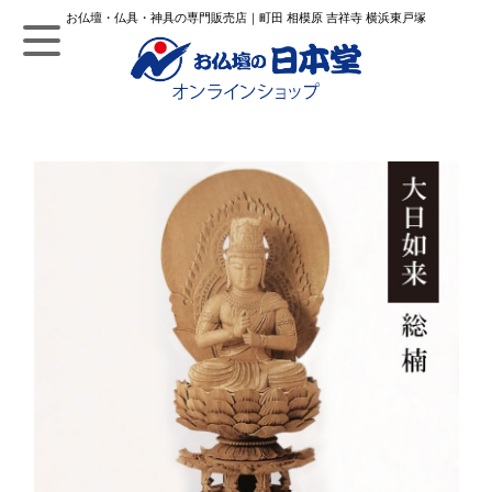
お仏壇・仏具・神具の専門販売店｜町田 相模原 吉祥寺 横浜東戸塚