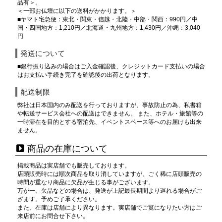
品有＞。
＜一部お仏壇に以下の送料がかかります。＞
■ヤマト宅急便：東北・関東・信越・北陸・中部・関西：990円／中
国・四国地方：1,210円／北海道・九州地方：1,430円／沖縄：3,040
円
発送について
■銀行振り込みの場合はご入金確認後、クレジットカード支払いの場合
はお支払い手続き完了を確認後の出荷となります。
配送制限
弊社は日本国内のみ配送を行っておりますが、事故防止の為、私書箱
や転送サービス会社への配送はできません。 また、ホテル・旅館等の
一時滞在を目的とする宿泊先、イベントスペース等へのお届けも出来
ません。
商品の在庫について
掲載商品は実店舗でも販売しております。
店頭販売時には順次商品を取り消していますが、ごく稀に店頭販売の
時間が重なり商品に欠品が生じる事がございます。
万が一、欠品などの場合は、発送が上記最長期間より遅れる場合がご
ざます。予めご了承ください。
また、在庫は店舗により異なります。実店舗でご覧になりたい方はご
来店前にお問合せ下さい。